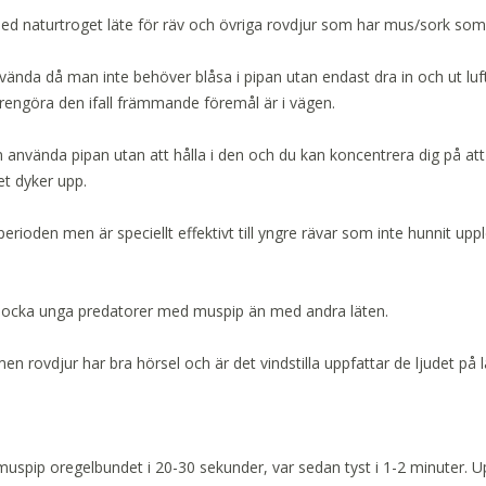
ed naturtroget läte för räv och övriga rovdjur som har mus/sork som
vända då man inte behöver blåsa i pipan utan endast dra in och ut luf
t rengöra den ifall främmande föremål är i vägen.
använda pipan utan att hålla i den och du kan koncentrera dig på att
ret dyker upp.
rioden men är speciellt effektivt till yngre rävar som inte hunnit upp
tt locka unga predatorer med muspip än med andra läten.
men rovdjur har bra hörsel och är det vindstilla uppfattar de ljudet på l
muspip oregelbundet i 20-30 sekunder, var sedan tyst i 1-2 minuter. U