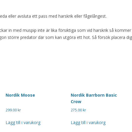
da eller avsluta ett pass med harskrik eller fågelångest.
kar in med muspip inte är lika försiktiga som vid harskrik så kommer 
 någon större predator där som kan utgöra ett hot. Så försök placera di
!
Nordik Moose
Nordik Barrborn Basic
Crow
299.00
kr
275.00
kr
Lägg till i varukorg
Lägg till i varukorg