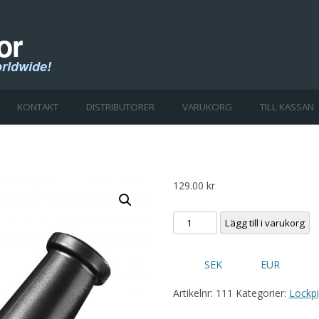
or
rldwide!
Skip to content
KONTAKT
DISTRIBUTÖRER
VARUKORG
TILL KASSAN
129.00
kr
Nordik
Lägg till i varukorg
Mouse
mängd
SEK
EUR
Artikelnr:
111
Kategorier:
Lockp