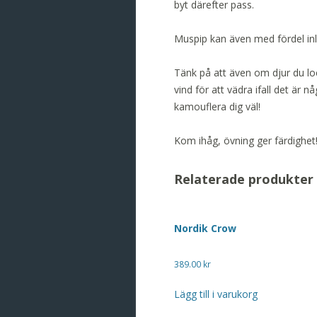
byt därefter pass.
Muspip kan även med fördel inle
Tänk på att även om djur du loc
vind för att vädra ifall det är
kamouflera dig väl!
Kom ihåg, övning ger färdighet
Relaterade produkter
Nordik Crow
389.00
kr
Lägg till i varukorg