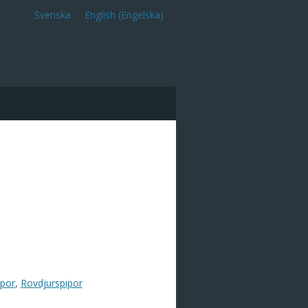
Svenska
English
(
Engelska
)
ipor
,
Rovdjurspipor