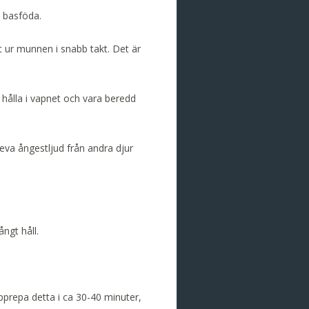
 basföda.
t ur munnen i snabb takt. Det är
 hålla i vapnet och vara beredd
leva ångestljud från andra djur
ångt håll.
pprepa detta i ca 30-40 minuter,