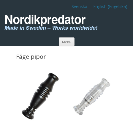
Svenska
English
(
Engelska
)
Nordikpredator
Made in Sweden – Works worldwide!
Skip to content
Menu
Fågelpipor