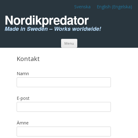
Svenska
English
(
Engelska
)
Nordikpredator
Made in Sweden – Works worldwide!
Skip to content
Menu
Kontakt
Namn
E-post
Ämne