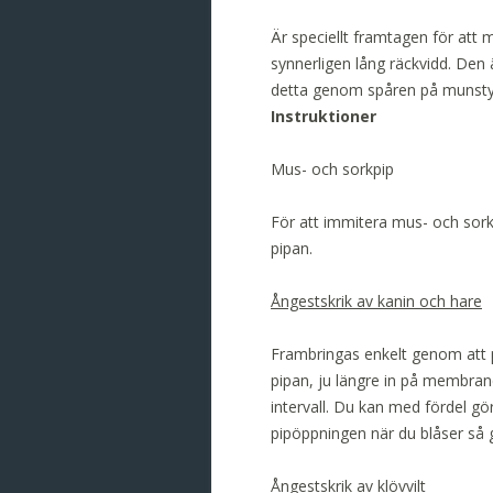
Är speciellt framtagen för att 
synnerligen lång räckvidd. Den ä
detta genom spåren på munsty
Instruktioner
Mus- och sorkpip
För att immitera mus- och sorkp
pipan.
Ångestskrik av kanin och hare
Frambringas enkelt genom att p
pipan, ju längre in på membran
intervall. Du kan med fördel g
pipöppningen när du blåser så ger
Ångestskrik av klövvilt