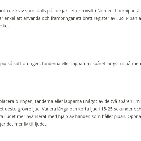
möta de krav som ställs på lockjakt efter rovvilt i Norden. Lockpipan ä
r enkel att använda och frambringar ett brett register av ljud. Pipan är
cket.
ip så sätt o-ringen, tänderna eller läpparna i spåret längst ut på mem
lacera o-ringen, tänderna eller läpparna i något av de två spåren i 
et desto grövre ljud. Variera långa och korta ljud i 15-25 sekunder o
öra ljudet mer nyanserat med hjälp av handen som håller pipan. Öppn
 det mer liv till ljudet.