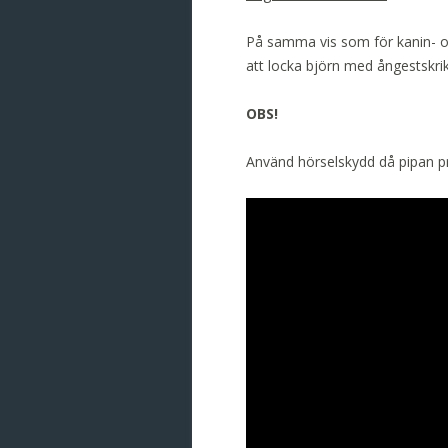
På samma vis som för kanin- oc
att locka björn med ångestskrik
OBS!
Använd hörselskydd då pipan p