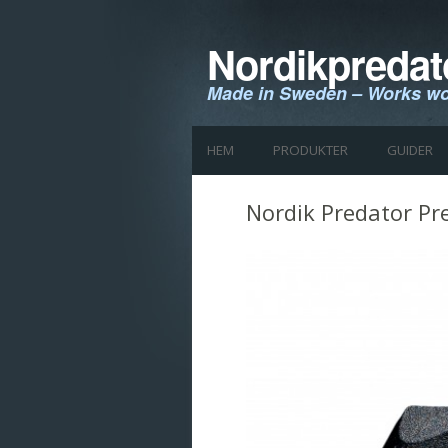
Nordikpredat
Made in Sweden – Works wo
HEM
PRODUKTER
GUIDER
Nordik Predator Pr