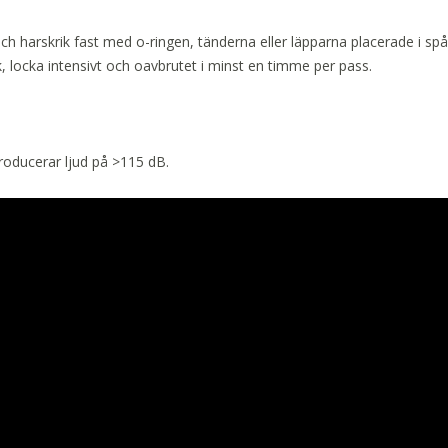
h harskrik fast med o-ringen, tänderna eller läpparna placerade i sp
, locka intensivt och oavbrutet i minst en timme per pass.
roducerar ljud på >115 dB.