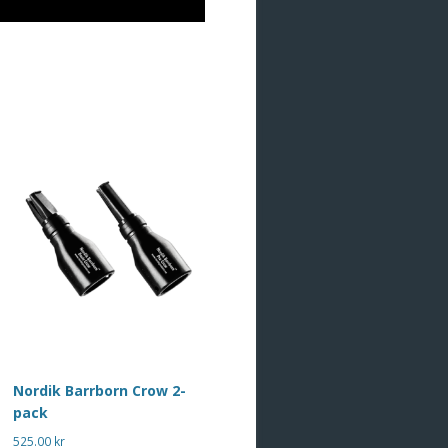
Nordik Barrborn Crow 2-
pack
525.00
kr