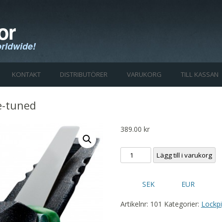
or
rldwide!
Skip to content
KONTAKT
DISTRIBUTÖRER
VARUKORG
TILL KASSAN
e-tuned
389.00
kr
Nordik
Lägg till i varukorg
Predator
Pre-
SEK
EUR
tuned
mängd
Artikelnr:
101
Kategorier:
Lockp