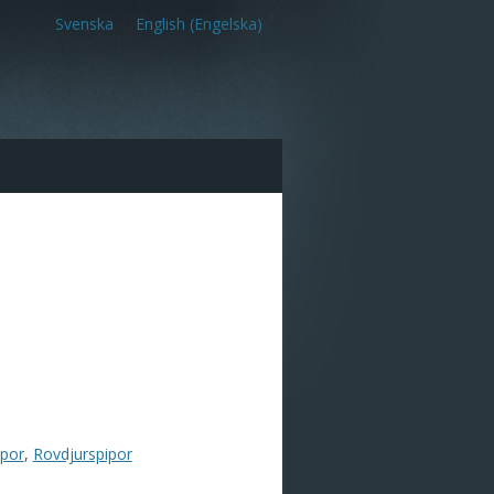
Svenska
English
(
Engelska
)
ipor
,
Rovdjurspipor