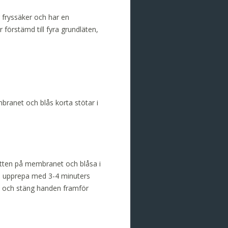
r fryssäker och har en
 förstämd till fyra grundläten,
branet och blås korta stötar i
mitten på membranet och blåsa i
ch upprepa med 3-4 minuters
a och stäng handen framför